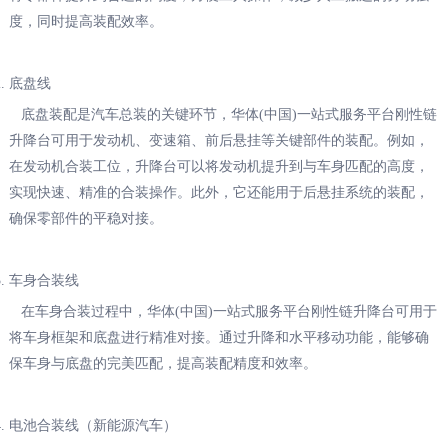
度，同时提高装配效率。
底盘线
底盘装配是汽车总装的关键环节，华体(中国)一站式服务平台刚性链
升降台可用于发动机、变速箱、前后悬挂等关键部件的装配。例如，
在发动机合装工位，升降台可以将发动机提升到与车身匹配的高度，
实现快速、精准的合装操作。此外，它还能用于后悬挂系统的装配，
确保零部件的平稳对接。
车身合装线
在车身合装过程中，华体(中国)一站式服务平台刚性链升降台可用于
将车身框架和底盘进行精准对接。通过升降和水平移动功能，能够确
保车身与底盘的完美匹配，提高装配精度和效率。
电池合装线（新能源汽车）