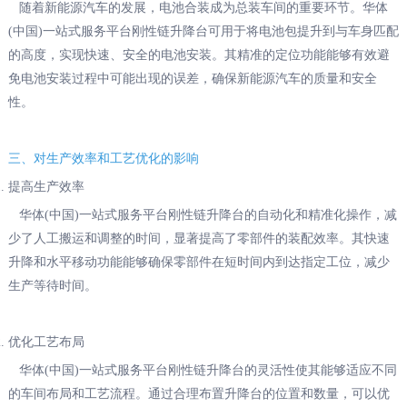
随着新能源汽车的发展，电池合装成为总装车间的重要环节。华体
(中国)一站式服务平台刚性链升降台可用于将电池包提升到与车身匹配
的高度，实现快速、安全的电池安装。其精准的定位功能能够有效避
免电池安装过程中可能出现的误差，确保新能源汽车的质量和安全
性。
三、对生产效率和工艺优化的影响
提高生产效率
华体(中国)一站式服务平台刚性链升降台的自动化和精准化操作，减
少了人工搬运和调整的时间，显著提高了零部件的装配效率。其快速
升降和水平移动功能能够确保零部件在短时间内到达指定工位，减少
生产等待时间。
优化工艺布局
华体(中国)一站式服务平台刚性链升降台的灵活性使其能够适应不同
的车间布局和工艺流程。通过合理布置升降台的位置和数量，可以优