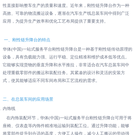
性直接影响整车生产的质量和速度。近年来，刚性链升降台作为一种
高效、可靠的物流搬运设备，逐渐在汽车生产线总装车间中得到广泛
应用，为提升生产效率和优化工艺布局提供了重要支持。
一、刚性链升降台的特点
华体(中国)一站式服务平台刚性链升降台是一种基于刚性链传动原理的
设备，具有负载能力强、运行平稳、定位精准和维护成本低等优点。
它能够实现货物的垂直升降和水平推拉，非常适合在汽车总装车间中
处理重载零部件的搬运和装配任务。其紧凑的设计和灵活的安装方
式，使其能够适应不同车间布局和工艺流程的需求。
二、在总装车间的应用场景
内饰线
在内饰装配环节，华体(中国)一站式服务平台刚性链升降台可用于将
座椅、仪表盘等内饰件精准地运输到装配工位。通过升降功能，能够
将零部件提升到合适的高度，方便工人操作，减少人工搬运的劳动强