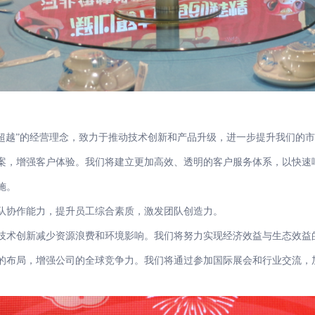
新、超越”的经营理念，致力于推动技术创新和产品升级，进一步提升我们的
案，增强客户体验。我们将建立更加高效、透明的客户服务体系，以快速
施。
队协作能力，提升员工综合素质，激发团队创造力。
技术创新减少资源浪费和环境影响。我们将努力实现经济效益与生态效益
的布局，增强公司的全球竞争力。我们将通过参加国际展会和行业交流，加