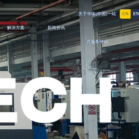
CN
EN
关于华体(中国)一站
解决方案
新闻资讯
式服务平台