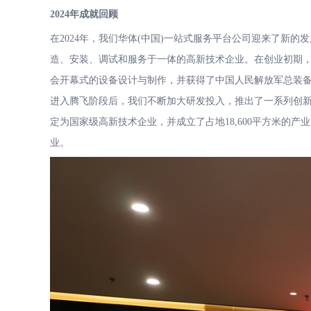
2024年成就回顾
在2024年，我们华体(中国)一站式服务平台公司迎来了新
造、安装、调试和服务于一体的高新技术企业。在创业初期，
会开幕式的设备设计与制作，并获得了中国人民解放军总装备
进入腾飞阶段后，我们不断加大研发投入，推出了一系列创新产
定为国家级高新技术企业，并成立了占地18,600平方米的
业。