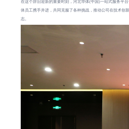
在这个辞旧迎新的重要时刻，河北华体(中国)一站式服务平台
体员工携手并进，共同克服了各种挑战，推动公司在技术创
志。