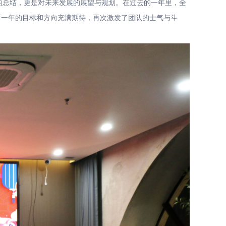
成就的总结，更是对未来发展的展望与规划。在过去的一年里，全
新一年的目标和方向充满期待，再次激发了团队的士气与斗