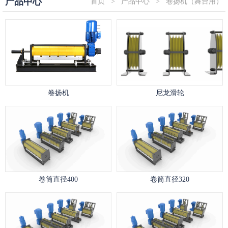
产品中心
首页
>
产品中心
>
卷扬机（舞台用）
卷扬机
尼龙滑轮
卷筒直径400
卷筒直径320