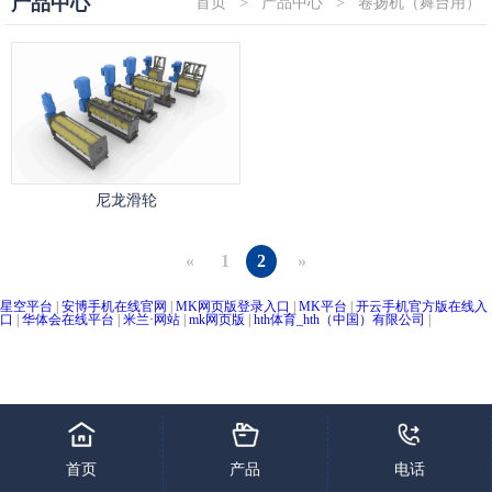
产品中心
首页
>
产品中心
>
卷扬机（舞台用）
尼龙滑轮
«
1
2
»
星空平台
|
安博手机在线官网
|
MK网页版登录入口
|
MK平台
|
开云手机官方版在线入
口
|
华体会在线平台
|
米兰·网站
|
mk网页版
|
hth体育_hth（中国）有限公司
|
首页
产品
电话