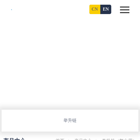
CN
EN
举升链