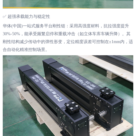
✅ 超强承载能力与稳定性
华体(中国)一站式服务平台刚性链：采用高强度材料，抗拉强度提升
30%-50%，能承受频繁启停和重载冲击（如立体车库车辆升降）。其
刚性结构减少传动中的弹性形变，定位精度误差可控制在±1mm内，适
合自动化精准控制场景。