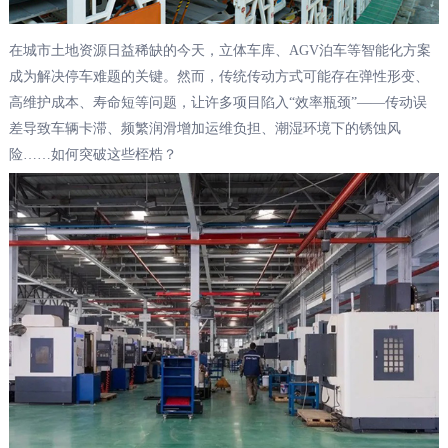
在城市土地资源日益稀缺的今天，立体车库、AGV泊车等智能化方案
成为解决停车难题的关键。然而，传统传动方式可能存在弹性形变、
高维护成本、寿命短等问题，让许多项目陷入“效率瓶颈”——传动误
差导致车辆卡滞、频繁润滑增加运维负担、潮湿环境下的锈蚀风
险……如何突破这些桎梏？