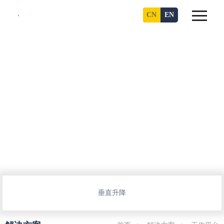
CN
EN
垂直升降