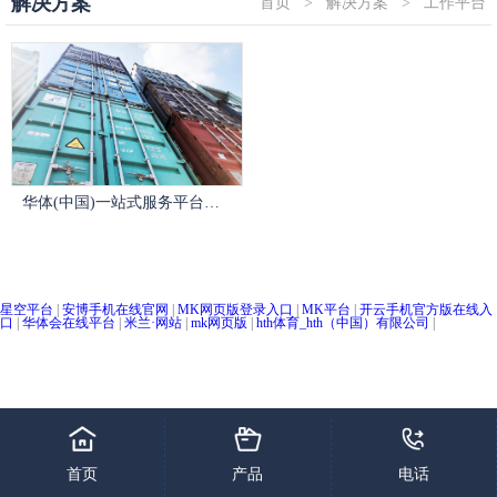
解决方案
首页
>
解决方案
>
工作平台
华体(中国)一站式服务平台刚性链解决方案-重物搬运
星空平台
|
安博手机在线官网
|
MK网页版登录入口
|
MK平台
|
开云手机官方版在线入
口
|
华体会在线平台
|
米兰·网站
|
mk网页版
|
hth体育_hth（中国）有限公司
|
首页
产品
电话