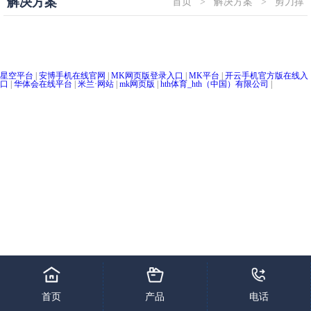
解决方案
首页
>
解决方案
>
剪刀撑
星空平台
|
安博手机在线官网
|
MK网页版登录入口
|
MK平台
|
开云手机官方版在线入
口
|
华体会在线平台
|
米兰·网站
|
mk网页版
|
hth体育_hth（中国）有限公司
|
首页
产品
电话